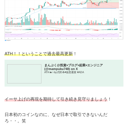
ATH！！ということで過去最高更新
！
まんぷく@投資×ブログ×起業×エンジニア
(@mampuku748) on X
ATH🔥✨by弎郎🐧#仮想通貨 #ADA
イーサ上げの再現を期待して引き続き見守りましょう
！
日本初のコインなのに、なぜ日本で取引できないんだ
ろ・・。笑