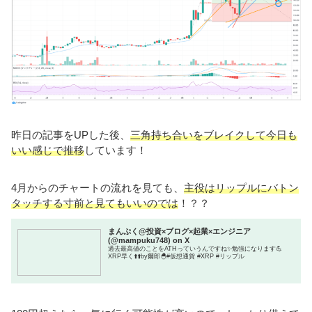
昨日の記事をUPした後、
三角持ち合いをブレイクして今日も
いい感じで推移
しています！
4月からのチャートの流れを見ても、
主役はリップルにバトン
タッチする寸前と見てもいいのでは
！？？
まんぷく@投資×ブログ×起業×エンジニア
(@mampuku748) on X
過去最高値のことをATHっていうんですね✨勉強になります💪
XRP早く⬆️⬆️by爾郎🐣#仮想通貨 #XRP #リップル