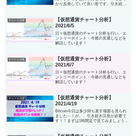
かり反発していて良い形です。引き続き
上目線継続で良いかと思います！長期足
で見てみます。こちらも引き続きアセト
ラ形成中で上目線ですね。過去最高の673
【仮想通貨チャート分析】
チャート分析
万がレジにな...
2021/6/5
日々仮想通貨のチャート分析を行い、エ
ントリーポイント・今後の見通しなどを
解説しています！
【仮想通貨チャート分析】
チャート分析
2021/6/7
日々仮想通貨のチャート分析を行い、エ
ントリーポイント・今後の見通しなどを
解説しています！
【仮想通貨チャート分析】
チャート分析
2021/4/19
Bitcoin今日は多少持ち直す場面も見られ
ました～！が、、引き続き注意が必要で
す！！まずは1時間足で見てみましょう。
今日は多少持ち直したものの、下落トレ
ンドは脱出できませんでした！直近でち
ょうどディセトラ（紫線の下向き三角）