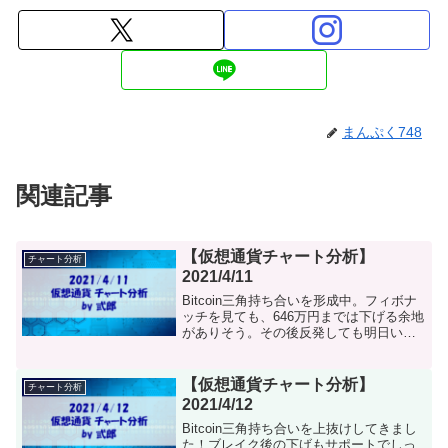
まんぷく748
関連記事
【仮想通貨チャート分析】
チャート分析
2021/4/11
Bitcoin三角持ち合いを形成中。フィボナ
ッチを見ても、646万円までは下げる余地
がありそう。その後反発しても明日いっ
ぱいは様子見になりそうです！長期足で
見るとアセトラ形成中なので、まだまだ
上目線です！Ripple今日も引き続き上げ
【仮想通貨チャート分析】
チャート分析
ました...
2021/4/12
Bitcoin三角持ち合いを上抜けしてきまし
た！ブレイク後の下げもサポートでしっ