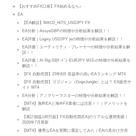
【おすすめFX口座】FX始めるなら♪
EA
【EA解説】MACD_HiTS_USDJPY FX
EA分析｜AssyeGBPの特徴や分析結果を解説！！
EA評価｜Logixy USDJPY jeの特徴や分析結果を解説！！
EA評価｜ユーティリティ・プレーヤーの特徴や分析結果を解
説！！
EA評価｜AI Rig 03(ｻｰﾄﾞ) -EURJPY M15-の特徴や分析結果を
解説！！
【FX 自動売買】23年8月 収益率の高いEAランキング MT4
【FX 自動売買】ゴゴジャン（GogoJungle）とは？ EA販売サ
イト MT4
EA分析｜アノマリーマスターの特徴や分析結果を解説！！
【MT4】無料EAと海外FX業者には注意！！｜デメリットを
解説
【累計損益140万超】FX自動売買(EA)のリアルな運用実績｜
2026年7月更新
【MT4】優秀なEAを実際に選定してみた｜EAの見分け方④