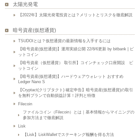
太陽光発電
【2022年】太陽光発電投資とは？メリットとリスクを徹底解説
暗号資産(仮想通貨)
TSUDOIとは？仮想通貨の最新情報を入手するには
【暗号資産(仮想通貨)】運用実績公開 22/8/6更新 by bitbank | ビ
ットコイン
【暗号資産（仮想通貨） 取引所】コインチェック口座開設 ビ
ットコイン
【暗号資産(仮想通貨)】ハードウェアウォレット おすすめ
Ledger Nano S
【Cryptact(クリプタクト) 確定申告】暗号資産(仮想通貨)の取引
を無料プランで自動損益計算！評判と特徴
Filecoin
ファイルコイン（Filecoin）とは｜基本情報からマイニングの
参加方法まで徹底解説
Lisk
【Lisk】LiskWalletでステーキング報酬を得る方法