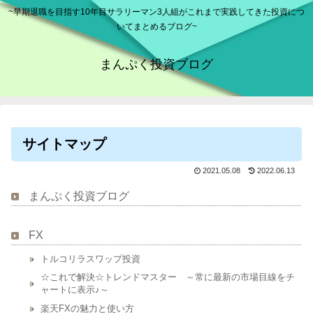
~早期退職を目指す10年目サラリーマン3人組がこれまで実践してきた投資につ
いてまとめるブログ~
まんぷく投資ブログ
サイトマップ
2021.05.08
2022.06.13
まんぷく投資ブログ
FX
トルコリラスワップ投資
☆これで解決☆トレンドマスター ～常に最新の市場目線をチ
ャートに表示♪～
楽天FXの魅力と使い方