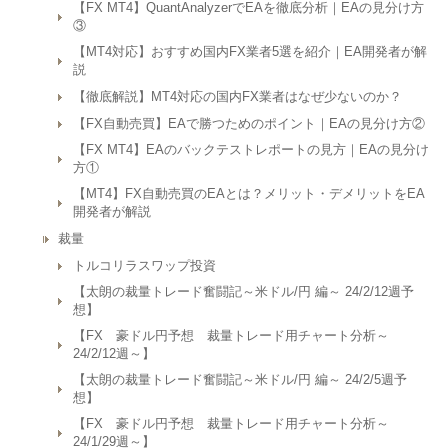
【FX MT4】QuantAnalyzerでEAを徹底分析｜EAの見分け方
③
【MT4対応】おすすめ国内FX業者5選を紹介｜EA開発者が解
説
【徹底解説】MT4対応の国内FX業者はなぜ少ないのか？
【FX自動売買】EAで勝つためのポイント｜EAの見分け方②
【FX MT4】EAのバックテストレポートの見方｜EAの見分け
方①
【MT4】FX自動売買のEAとは？メリット・デメリットをEA
開発者が解説
裁量
トルコリラスワップ投資
【太朗の裁量トレード奮闘記～米ドル/円 編～ 24/2/12週予
想】
【FX 豪ドル円予想 裁量トレード用チャート分析～
24/2/12週～】
【太朗の裁量トレード奮闘記～米ドル/円 編～ 24/2/5週予
想】
【FX 豪ドル円予想 裁量トレード用チャート分析～
24/1/29週～】