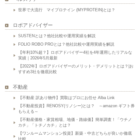
世界で大流行 マイプロテイン (MYPROTEIN)とは？
ロボアドバイザー
SUSTENとは？他社比較や運用実績を解説
FOLIO ROBO PROとは？他社比較や運用実績を解説
【年利10%超？】ロボアドバイザー4社を4年運用したリアルな
実績｜2026年5月最新
【2022年】ロボアドバイザーのメリット・デメリットとは？|お
すすめ3社を徹底比較
不動産
【不動産 訳あり物件】買取はプロにお任せ Alba Link
【不動産投資】RENOSY(リノシー)とは？ ～amazon ギフト券
もらえる～
【不動産価格・家賃相場、地価・路線価】簡単調査！「ウチノ
カチ」「トチノカチ」とは？
【ワンルームマンション投資】新築・中古どちらが良いか徹底
比較