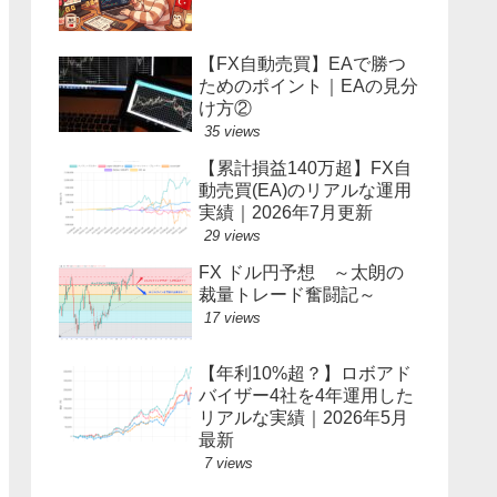
【FX自動売買】EAで勝つ
ためのポイント｜EAの見分
け方②
35 views
【累計損益140万超】FX自
動売買(EA)のリアルな運用
実績｜2026年7月更新
29 views
FX ドル円予想 ～太朗の
裁量トレード奮闘記～
17 views
【年利10%超？】ロボアド
バイザー4社を4年運用した
リアルな実績｜2026年5月
最新
7 views