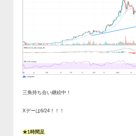
三角持ち合い継続中！
Xデーは6/24！！！
★1時間足