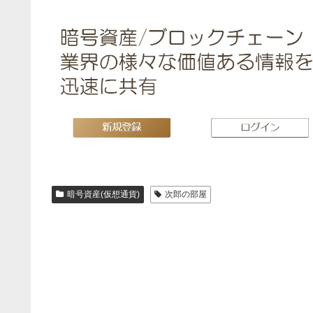
暗号資産(仮想通貨)
次郎の部屋