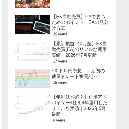
【FX自動売買】EAで勝つ
ためのポイント｜EAの見分
け方②
35 views
【累計損益140万超】FX自
動売買(EA)のリアルな運用
実績｜2026年7月更新
27 views
FX ドル円予想 ～太朗の
裁量トレード奮闘記～
18 views
【年利10%超？】ロボアド
バイザー4社を4年運用した
リアルな実績｜2026年5月
最新
8 views