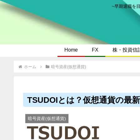
~早期退職を
Home
FX
株・投資信
ホーム
暗号資産(仮想通貨)
TSUDOIとは？仮想通貨の最
暗号資産(仮想通貨)