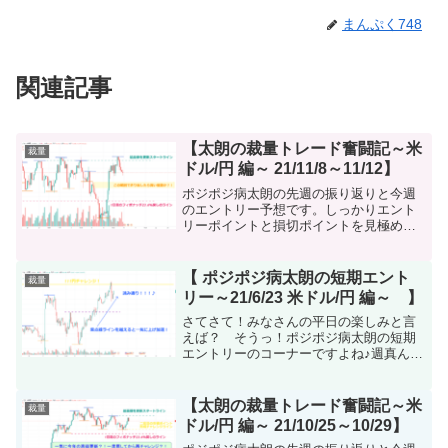
まんぷく748
関連記事
【太朗の裁量トレード奮闘記～米
裁量
ドル/円 編～ 21/11/8～11/12】
ポジポジ病太朗の先週の振り返りと今週
のエントリー予想です。しっかりエント
リーポイントと損切ポイントを見極めて
一緒にポジポジ病を楽しみましょう♪
【 ポジポジ病太朗の短期エント
裁量
リー～21/6/23 米ドル/円 編～ 】
さてさて！みなさんの平日の楽しみと言
えば？ そうっ！ポジポジ病太朗の短期
エントリーのコーナーですよね♪週真ん中
ですが元気よく行きましょう☆早速です
が・・・！！！！？！！遂
に！！！！！！111円チャレンジ達成して
【太朗の裁量トレード奮闘記～米
裁量
るじゃないですか☆すぐに今週入...
ドル/円 編～ 21/10/25～10/29】