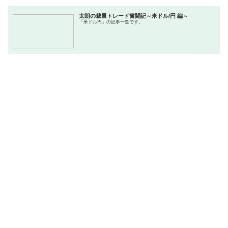
太朗の裁量トレード奮闘記～米ドル/円 編～
「米ドル円」の記事一覧です。