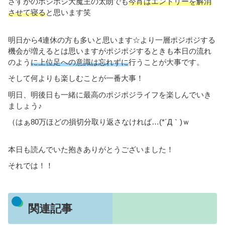
さすがのポジポジ大魔王の太朗でも
今宵はエントリーを解消
させて寝る
と思います笑
明日から4連休の方も多いと思います☆より一層ポジポジする
機会が増えるとは思いますがポジポジするときも本日の流れ
のよう
に上位足への意識は忘れずに
行うことが大事です。
そして何よりも楽しむことが一番大事！
明日、明後日も一緒に最高のポジポジライフを楽しんでいき
ましょう♪
（はぁ80万ほどの損切分取り返さなければ…(*´Д｀)ｗ
本日も読んでいた抱きありがとうございました！
それでは！！
関連記事