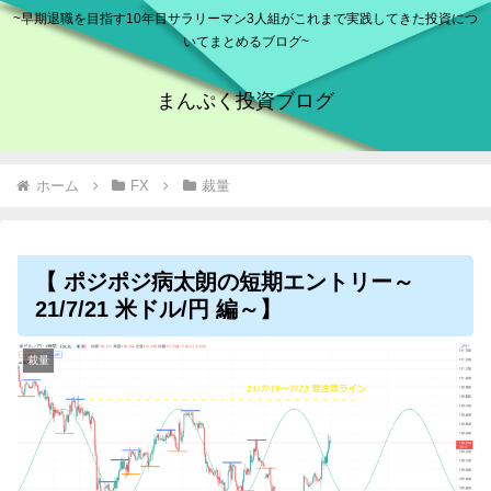
~早期退職を目指す10年目サラリーマン3人組がこれまで実践してきた投資につ
いてまとめるブログ~
まんぷく投資ブログ
ホーム
FX
裁量
【 ポジポジ病太朗の短期エントリー～
21/7/21 米ドル/円 編～】
裁量