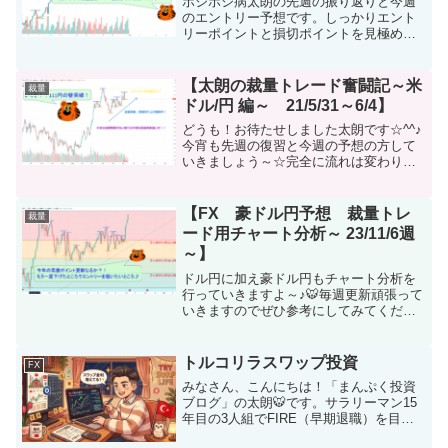
ポジポジ病太朗の先週の振り返りと今週
のエントリー予想です。しっかりエント
リーポイントと損切ポイントを見極めて
一緒にポジポジ病を楽しみましょう♪
【太朗の裁量トレード奮闘記～米
裁量
ドル/円 編～ 21/5/31～6/4】
どうも！お待たせしました太朗です☆^^♪
今宵も先週の復習と今週の予想の方して
いきましょう～☆完全に流れは変わりま
したね！市場の方向が変わったときには
不要に粘らずにしっかり投げれの方向に
目を向けていくことが大切です☆読みを
【FX 豪ドル円予想 裁量トレ
裁量
間違えたということを...
ード用チャート分析～ 23/11/6週
～】
ドル円に加え豪ドル円もチャート分析を
行っていきますよ～♪🐯毎週更新頑張って
いきますのでぜひ参考にしてみてくださ
いね^^ｂEAの購入はGogoJungleからどう
ぞ！どうも～最近寝落ち癖がついてしま
って雇用統計も起きたら終わってて大事
トルコリラスワップ投資
FX
故になっ...
みなさん、こんにちは！「まんぷく投資
ブログ」の太朗🐯です。サラリーマン15
年目の3人組でFIRE（早期退職）を目指
す当ブログ。今回は、私がガチで実践し