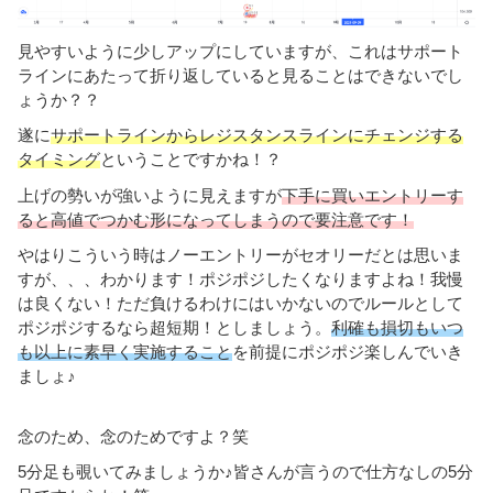
見やすいように少しアップにしていますが、これはサポート
ラインにあたって折り返していると見ることはできないでし
ょうか？？
遂に
サポートラインからレジスタンスラインにチェンジする
タイミング
ということですかね！？
上げの勢いが強いように見えますが
下手に買いエントリーす
ると高値でつかむ形になってしまうので要注意です！
やはりこういう時はノーエントリーがセオリーだとは思いま
すが、、、わかります！ポジポジしたくなりますよね！我慢
は良くない！ただ負けるわけにはいかないのでルールとして
ポジポジするなら超短期！としましょう。
利確も損切もいつ
も以上に素早く実施すること
を前提にポジポジ楽しんでいき
ましょ♪
念のため、念のためですよ？笑
5分足も覗いてみましょうか♪皆さんが言うので仕方なしの5分