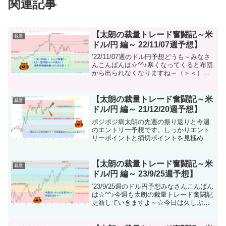
関連記事
【太朗の裁量トレード奮闘記～米
裁量
ドル/円 編～ 22/11/07週予想】
’22/11/07週のドル円予想どうも～みなさ
んこんばんは☆^^♪寒くなってくると布団
から出られなくなりますね～（＞＜）そ
のせいでさらにブログ更新のハードルが
上がっておりますｗ今週もしっかり休み
をもらっているのに結局日曜夜からスタ
【太朗の裁量トレード奮闘記～米
裁量
ートのFX...
ドル/円 編～ 21/12/20週予想】
ポジポジ病太朗の先週の振り返りと今週
のエントリー予想です。しっかりエント
リーポイントと損切ポイントを見極めて
一緒にポジポジ病を楽しみましょう♪
【太朗の裁量トレード奮闘記～米
裁量
ドル/円 編～ 23/9/25週予想】
’23/9/25週のドル円予想みなさんこんばん
は☆^^♪今週も太朗の裁量トレード奮闘記
更新していきますよ～☆今日は久しぶり
にバスケしたのですでに身体がバキバキ
だ🐯ちなみに今週も豪ドル円の方のチャ