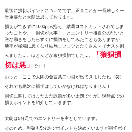
最後に損切ポイントについてです。正直これが一番難しく一
番重要だと太朗は思っております。
損切ができずに1000pips抱え、結局ロストカットされてしま
ったことや、「損切が大事！」とエントリー後自分の思いと
逆な動きをしたらすぐに損切をしてみたこともありますが、
勝率が極端に悪くなり結局コツコツとたくさんマイナスを刻
「狼狽損
みました…。ほとんどが狼狽損切でした…。
切は悪」
です！
おっと、ここで太朗の合言葉二つ目が出てきましたね（笑）
それでも絶対に損切はしていかなければなりません！
損切に関してはまだまだ課題が多い太朗ですが…現時点での
損切ポイントを紹介していきます。
太朗は5分足でのエントリーを主としています。
そのため、利確も5分足でポイントを決めていますが損切ポイ