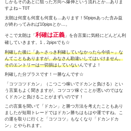
しかもそのあとに狙った方向へ爆伸という流れとか…ありま
すよね～T0T
太朗は何度も何度も何度も…あります！50pipsあった含み益
が終わってみれば10pipsとか…。
利確は正義
そこで太朗は「
」を合言葉に気軽にどんどん利
確していきます。1，2pipsでも☆
利確した後に「あ～さっき利確していなかったら今頃～」な
んてこともありますが、みなさん勘違いしてはいけません。
そのエントリーは一切損はしていない
んですよ！
利確した分プラスです！一勝なんです☆
「コツコツドカン」（こつこつ稼いでドカンと負ける）とい
う言葉もよく聞きますが、コツコツ稼ぐことが悪いのではな
くドカンと負けることがまずいのです！
この言葉を聞いて「ドカン」と勝つ方法を考えたこともあり
ましたが短期トレードではドカン勝ちはもはや運ですね。こ
の運を取りに行くと「コツコツ」もなくなり「ドカンドカ
ン」とやられます。