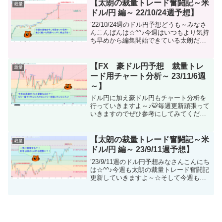
ート分析も更新しましたよ～♪※こっちは
【太朗の裁量トレード奮闘記～米
裁量
朝一に完...
ドル/円 編～ 22/10/24週予想】
’22/10/24週のドル円予想どうも～みなさ
んこんばんは☆^^♪今週はいつもより気持
ち早めから編集開始できている太朗だよ
☆というのも今日は一歩も外に出ない引
きこもりデーです。笑スポーツの秋なの
だからこんな日こそランニングでもすれ
【FX 豪ドル円予想 裁量トレ
裁量
ばいいのに...
ード用チャート分析～ 23/11/6週
～】
ドル円に加え豪ドル円もチャート分析を
行っていきますよ～♪🐯毎週更新頑張って
いきますのでぜひ参考にしてみてくださ
いね^^ｂEAの購入はGogoJungleからどう
ぞ！どうも～最近寝落ち癖がついてしま
って雇用統計も起きたら終わってて大事
【太朗の裁量トレード奮闘記～米
裁量
故になっ...
ドル/円 編～ 23/9/11週予想】
’23/9/11週のドル円予想みなさんこんにち
は☆^^♪今週も太朗の裁量トレード奮闘記
更新していきますよ～☆そして今週も豪
ドル円の方のチャート分析も更新しまし
たよ～♪ドル円同様に1日足、4時間足、1
時間足のチャートの分析を行っています
☆豪ド...