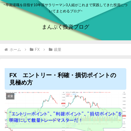
~早期退職を目指す10年目サラリーマン3人組がこれまで実践してきた投資につ
いてまとめるブログ~
まんぷく投資ブログ
ホーム
FX
裁量
FX エントリー・利確・損切ポイントの
見極め方
裁量