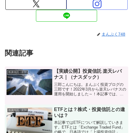
まんぷく748
関連記事
【実績公開】投資信託 楽天レバ
投資信託・ETF
ナス｜（ナスダック）
三郎こんにちは。まんぷく投資ブログの
三郎です！2022年3月から楽天レバナスの
運用を開始しました～！本記事では、楽
天レバナスとは？またその運用実績を赤
裸々に公開していきます。結果報告2024
年11月に全て利確しました。2年8か月で
ETFとは？株式・投資信託との違
投資信託・ETF
運用利益率...
いは？
本記事ではETFについて解説していきま
す。ETFとは「Exchange Traded Fund」
の略で、日本語では「上場投資信託」と