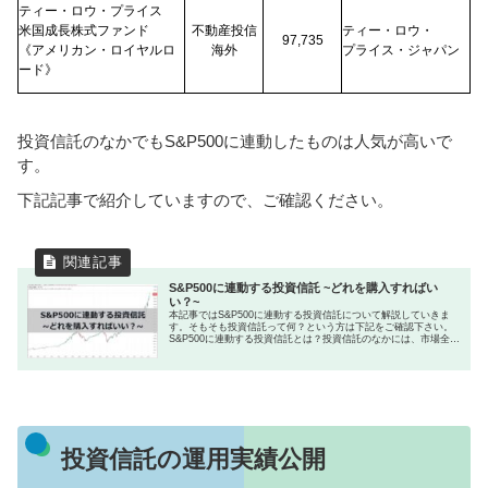
ティー・ロウ・プライス
米国成長株式ファンド
不動産投信
ティー・ロウ・
97,735
《アメリカン・ロイヤルロ
海外
プライス・ジャパン
ード》
投資信託のなかでもS&P500に連動したものは人気が高いで
す。
下記記事で紹介していますので、ご確認ください。
S&P500に連動する投資信託 ~どれを購入すればい
い？~
本記事ではS&P500に連動する投資信託について解説していきま
す。そもそも投資信託って何？という方は下記をご確認下さい。
S&P500に連動する投資信託とは？投資信託のなかには、市場全体
の動きを表す指数(インデックス)に連動した投資成果を目指...
投資信託の運用実績公開