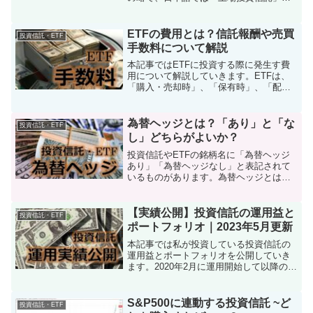
呼ばれています。
ETFの費用とは？信託報酬や売買
投資信託・ETF
手数料について解説
本記事ではETFに投資する際に発生す費
用について解説していきます。ETFは、
「購入・売却時」、「保有時」、「配
当・分配時」にそれぞれ費用がかかりま
す。
為替ヘッジとは？「あり」と「な
投資信託・ETF
し」どちらがよいか？
投資信託やETFの銘柄名に「為替ヘッジ
あり」「為替ヘッジなし」と表記されて
いるものがあります。為替ヘッジとは何
か、その仕組みと効果を解説します。
【実績公開】投資信託の運用益と
投資信託・ETF
ポートフォリオ｜2023年5月更新
本記事では私が投資している投資信託の
運用益とポートフォリオを公開していき
ます。2020年2月に運用開始して以降のリ
アルな数字です。
S&P500に連動する投資信託 ~ど
投資信託・ETF