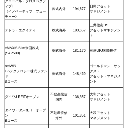
グローバル・プロスペクテ
ィブF
日興アセット
株式内外
194,677
《イノベーティブ・フュー
マネジメント
チャー》
三井住友DS
テトラ・エクイティ
株式海外
183,657
アセットマネジメン
ト
eMAXIS Slim米国株式
株式海外
181,170
三菱UFJ国際投信
(S&P500)
netWIN
ゴールドマン・サッ
GSテクノロジー株式ファン
クス・
株式海外
148,469
ド
アセット・マネジメ
Bコース
ント
不動産投信
大和アセット
ダイワJ-REITオープン
136,857
国内
マネジメント
ダイワ・US-REIT・オープ
不動産投信
大和アセット
ン
101,351
海外
マネジメント
Bコース