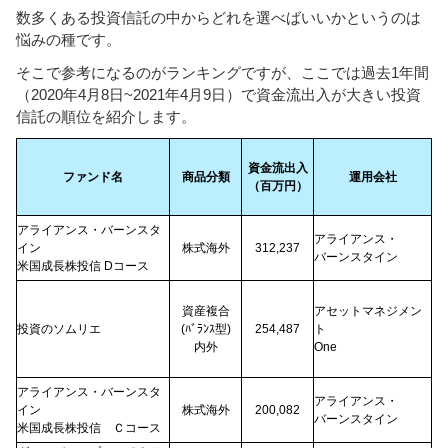
数多くある投資信託の中からどれを選べばいいかというのは
悩みの種です。
そこで参考になるのがランキングですが、ここでは過去1年間
（2020年4月8日~2021年4月9日）で資金流出入が大きい投資
信託の順位を紹介します。
資金流出入
ファンド名
商品分類
運用会社
（百万円）
アライアンス・バーンスタ
アライアンス・
イン
株式海外
312,237
バーンスタイン
米国成長株投信 Dコース
資産複合
アセットマネジメン
投資のソムリエ
(ﾊﾞﾗﾝｽ型)
254,487
ト
内外
One
アライアンス・バーンスタ
アライアンス・
イン
株式海外
200,082
バーンスタイン
米国成長株投信 Ｃコース