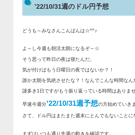
’22/10/31週のドル円予想
どうも～みなさんこんばんは☆^^♪
よ～し今週も朝活太朗になるぞ～☆
そう思って昨日の夜は寝たんだ。
気が付けばもう日曜日の夜ではないか？！
誰か太朗を気絶させたな？！なんでこんな時間なん
謎多き1日ですがもう振り返っている時間はありま
’22/10/31週予想
早速今週分
の方始めていき
さて、ドル円はまたまた週末にとんでもないことに
まずはいつも通り先週の動きを確認です。