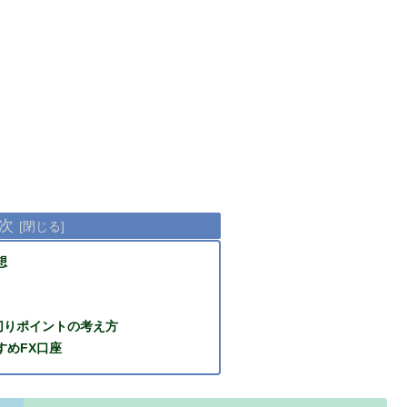
次
想
切りポイントの考え方
すめFX口座