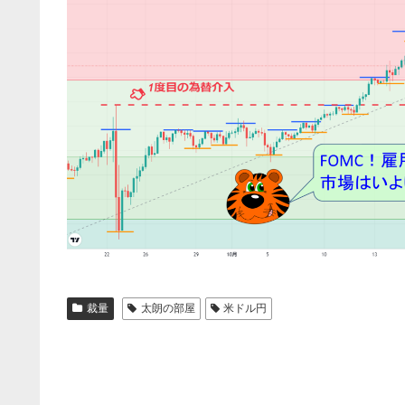
裁量
太朗の部屋
米ドル円