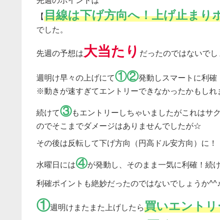
先週のポイントは
目線は下げ方向へ！上げ止まり
【
でした。
大当たり
先週の予想は
だったのではないでし
①②
週明け早々の上げにて
発動しスマートに利確
※動きが速すぎてエントリーできなかったかもしれ
③
続けて
もエントリーしちゃいましたがこれはサ
のでそこまでダメージはありませんでしたが☆
その後は反転して下げ方向（円高ドル安方向）に！
④
水曜日には
が発動し、そのまま一気に利確！続
利確ポイントも絶妙だったのではないでしょうか^^
①
買いエントリ
週明けまたまた上げしたら