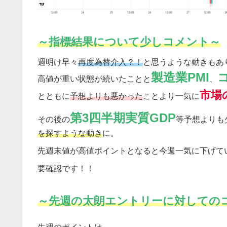
～指標結果について少しコメント～
週明け早々
再度為替介入？！
と思うような動きもあ
製造業PMI
高値が重い状態が続いたことと
、
市場
とともに
予想よりも悪かった
ことより一気に
第3四半期実質GDP
その後の
等予想よりも
を探すような動き
に。
先週末値が高値ポイントとなると今週一気に下げて
要確認です！！
～先週の太朗エントリーに対しての