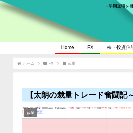
~早期退職を
Home
FX
株・投資信
ホーム
FX
裁量
【太朗の裁量トレード奮闘記～米ド
裁量