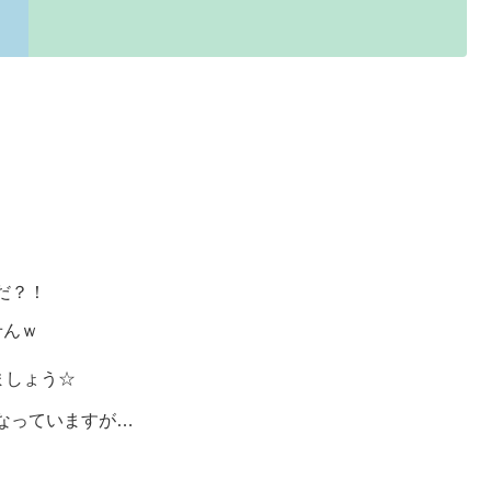
だ？！
せんｗ
ましょう☆
なっていますが…