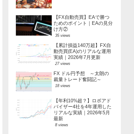
【FX自動売買】EAで勝つ
ためのポイント｜EAの見分
け方②
35 views
【累計損益140万超】FX自
動売買(EA)のリアルな運用
実績｜2026年7月更新
27 views
FX ドル円予想 ～太朗の
裁量トレード奮闘記～
18 views
【年利10%超？】ロボアド
バイザー4社を4年運用した
リアルな実績｜2026年5月
最新
8 views