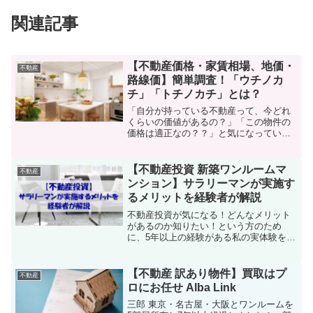
関連記事
【不動産価格・家賃相場、地価・
不動産
路線価】簡単調査！「ウチノカ
チ」「トチノカチ」とは？
「自分が持っている不動産って、今どれ
くらいの価値があるの？」「この物件の
価格は適正なの？？」と気になっている
方にオススメのサイトを紹介します！
【不動産投資 新築ワンルームマ
不動産
ンション】サラリーマンが実施す
るメリットを経験者が解説
不動産投資が気になる！どんなメリット
があるのか知りたい！という方のため
に、5年以上の経験がある私の実体験を元
にメリットをまとめました。リスクイメ
ージ先行のジャンルなので、実体を知り
正しい判断ができるためのきっかけにな
【不動産 訳あり物件】買取はプ
不動産
ればと思います。
ロにお任せ Alba Link
三郎 東京・名古屋・大阪とワンルームを