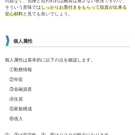
問題なく、危険と思われれば融資は通さない状況ですので、
そういう意味では
しっかりお墨付きをもらって投資が出来る
安心材料
と見ても良いでしょう。
個人属性
個人属性は基本的に以下の点を確認します。
①勤務情報
②年収
③金融資産
④住居
⑤家族構成
⑥借入
①～③は安定性、④～⑥はリスクの観点になります。