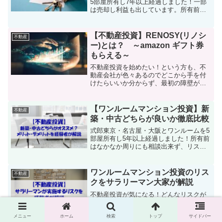
5部屋所有し7年以上経過しました！一部
は売却し利益も出しています。所有前は
なかなか周りにも相談出来ず、リスクば
かり考えて不安でした笑今は特に不安な
く、むしろメリットが多く非常に前向き
【不動産投資】RENOSY(リノシ
不動産
に取り組めています。...
ー)とは？ ～amazon ギフト券
もらえる～
不動産投資を始めたい！という方も、不
動産会社が色々あるのでどこから手を付
けたらいいか分からず、最初の障壁が高
いので断念されるケースが多いかと思い
ます。そこで各会社の紹介として、ここ
ではRENOSY(リノシー)について取り上
【ワンルームマンション投資】新
不動産
げます！ 現在は1...
築・中古どちらが良いか徹底比較
弎郎東京・名古屋・大阪とワンルームを5
部屋所有し5年以上経過しました！所有前
はなかなか周りにも相談出来ず、リスク
ばかり考えて不安でした笑現在は特に大
きなリスクも感じず、メリットばかりで
後悔は全くありません！このブログでは
ワンルームマンション投資のリス
不動産
その内容をお伝えして...
クをサラリーマン大家が解説
不動産投資が気になる！どんなリスクが
あるのか知りたい！という方のために、5
年以上の経験がある私の実体験を元にま
メニュー
ホーム
検索
トップ
サイドバー
とめました。リスクイメージ先行のジャ